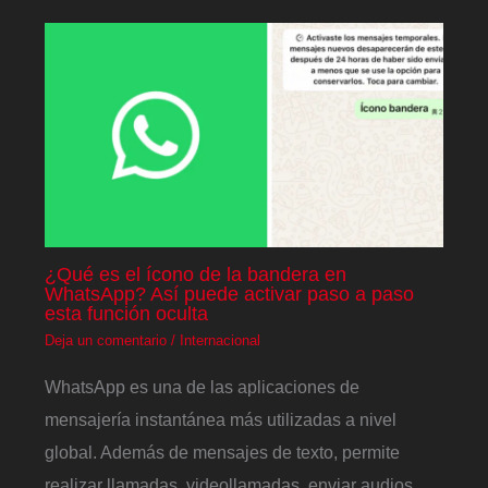
¿Qué es el ícono de la bandera en
WhatsApp? Así puede activar paso a paso
esta función oculta
Deja un comentario
/
Internacional
WhatsApp es una de las aplicaciones de
mensajería instantánea más utilizadas a nivel
global. Además de mensajes de texto, permite
realizar llamadas, videollamadas, enviar audios,…