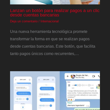
Lanzan un botón para realizar pagos a un clic
desde cuentas bancarias
Deja un comentario
/
Internacional
Una nueva herramienta tecnológica promete
transformar la forma en que se realizan pagos
desde cuentas bancarias. Este botón, que facilita
tanto pagos únicos como recurrentes,…