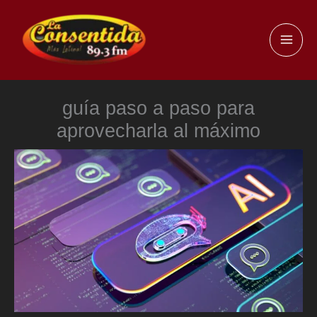
Ir
al
MAI
contenido
ME
guía paso a paso para
aprovecharla al máximo