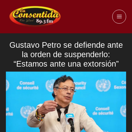
Ir
al
MAI
contenido
ME
Gustavo Petro se defiende ante
la orden de suspenderlo:
“Estamos ante una extorsión”