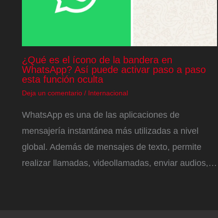
¿Qué es el ícono de la bandera en
WhatsApp? Así puede activar paso a paso
esta función oculta
Deja un comentario
/
Internacional
WhatsApp es una de las aplicaciones de
mensajería instantánea más utilizadas a nivel
global. Además de mensajes de texto, permite
realizar llamadas, videollamadas, enviar audios,…