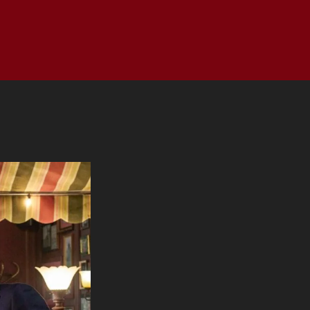
as
Top
Redes
Pauta
Privacy Policy