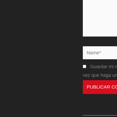
Name*
Guardar mi n
vez que haga un