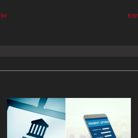
ior
Ent