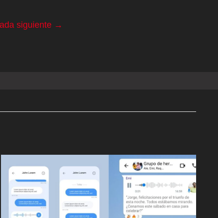
rada siguiente
→