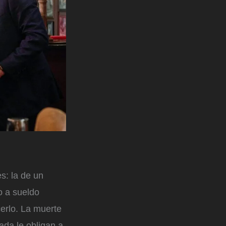
s: la de un
o a sueldo
erlo. La muerte
da le obligan a