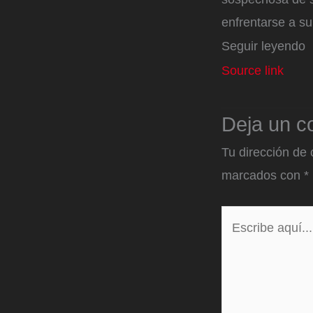
enfrentarse a su
Seguir leyendo
Source link
Deja un c
Tu dirección de 
marcados con
*
Escribe
aquí...