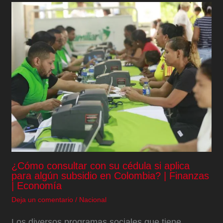
¿Cómo consultar con su cédula si aplica
para algún subsidio en Colombia? | Finanzas
| Economía
Deja un comentario
/
Nacional
Los diversos programas sociales que tiene