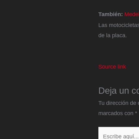
También:
Medel
Las motocicletas
de la placa.
Source link
Deja un c
Tu dirección de 
marcados con
*
Escribe