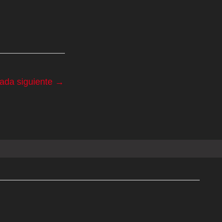
rada siguiente
→