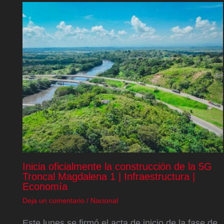
Inicia oficialmente la construcción de la 5G
Troncal Magdalena 1 | Infraestructura |
Economía
Deja un comentario
/
Nacional
Este lunes se firmó el acta de inicio de la fase de