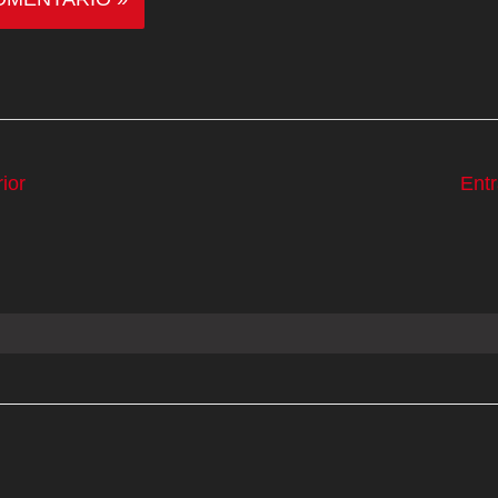
ior
Ent