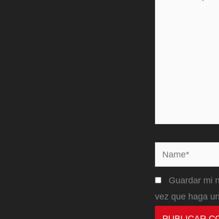
aquí...
Name*
Guardar mi n
vez que haga un