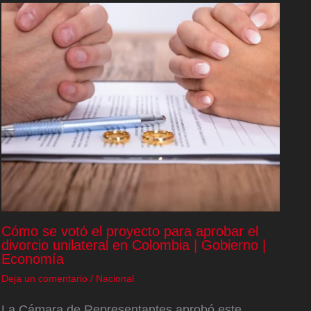
Cómo se votó el proyecto para aprobar el
divorcio unilateral en Colombia | Gobierno |
Economía
Deja un comentario
/
Nacional
La Cámara de Representantes aprobó este