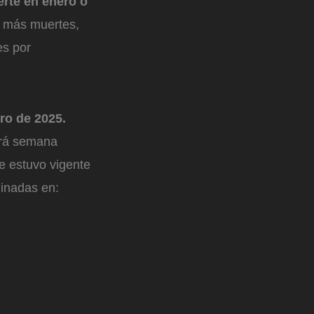
erte en enero o
y más muertes,
es por
ro de 2025.
brá semana
e estuvo vigente
minadas en: