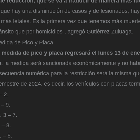
de reducción, que se va a traducir de manera más fu
 que hay una disminución de casos y de lesionados, ha
 más letales. Es la primera vez que tenemos más muert
ánsito que por homicidios”, agregó Gutiérrez Zuluaga.
edida de Pico y Placa
a medida de pico y placa regresará el lunes 13 de ene
a, la medida será sancionada económicamente y no ha
secuencia numérica para la restricción será la misma qu
mestre de 2024, es decir, los vehículos con placas ter
– 2.
 – 9.
: 3 – 7.
 – 8.
1 – 5.