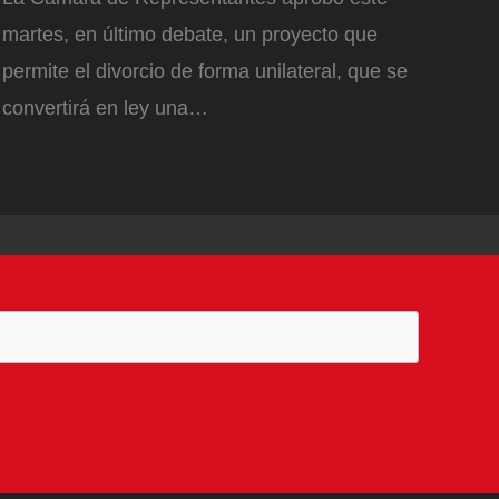
martes, en último debate, un proyecto que
permite el divorcio de forma unilateral, que se
convertirá en ley una…