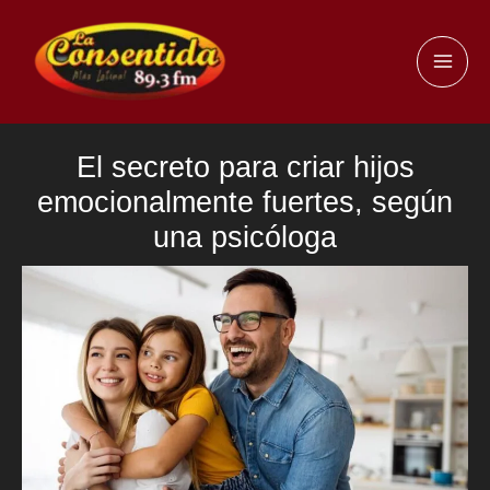
Ir
al
MAI
contenido
ME
El secreto para criar hijos
emocionalmente fuertes, según
una psicóloga