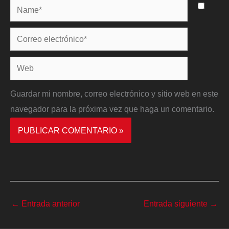
Name*
Correo
electrónico*
Web
Guardar mi nombre, correo electrónico y sitio web en este
navegador para la próxima vez que haga un comentario.
←
Entrada anterior
Entrada siguiente
→