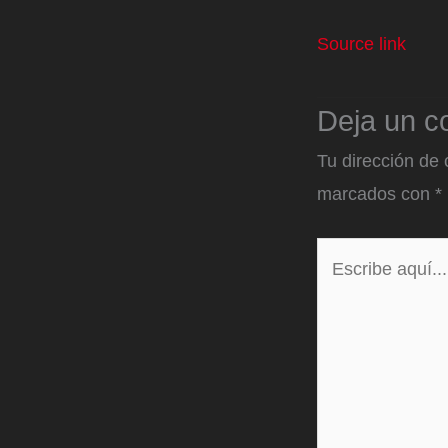
Source link
Deja un c
Tu dirección de 
marcados con
*
Escribe
aquí...