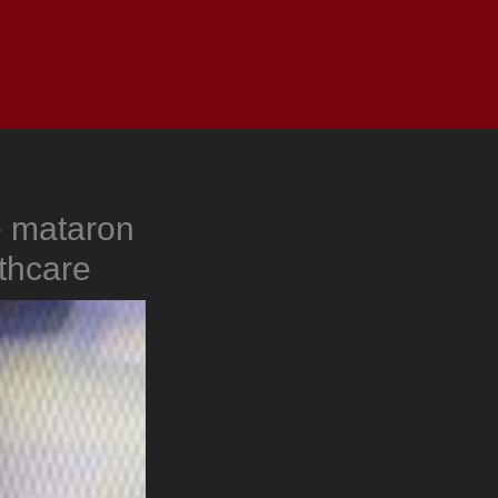
as
Top
Redes
Pauta
Privacy Policy
e mataron
thcare