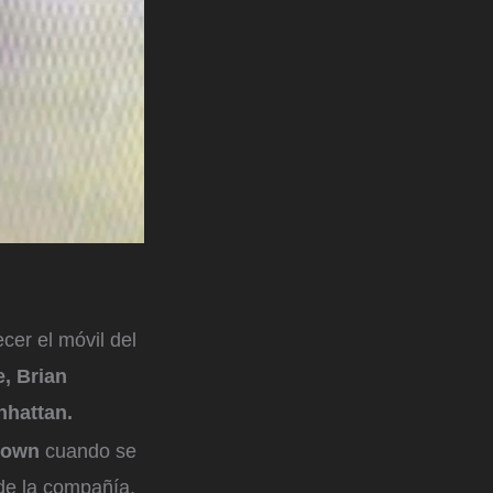
cer el móvil del
e, Brian
hattan.
dtown
cuando se
s de la compañía.