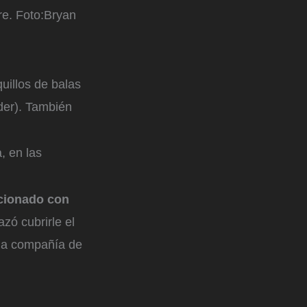
re.
Foto:
Bryan
uillos de balas
der). También
, en las
acionado con
zó cubrirle el
 la compañía de