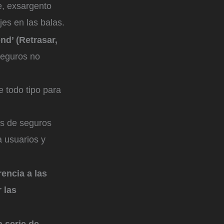
, exsargento
es en las balas.
nd’ (Retrasar,
seguros no
e todo tipo para
as de seguros
a usuarios y
rencia a las
 las
 serie de