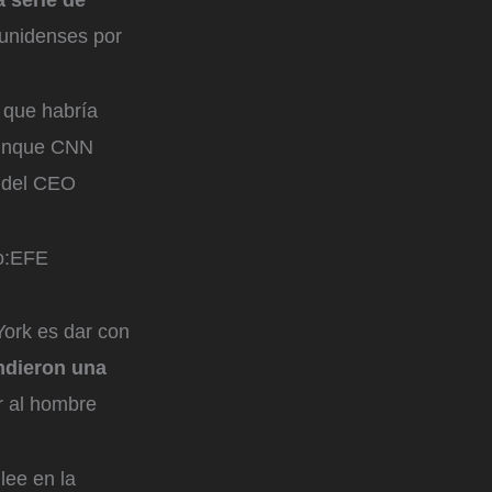
unidenses por
 que habría
Aunque CNN
 del CEO
:
EFE
York es dar con
undieron una
r al hombre
lee en la