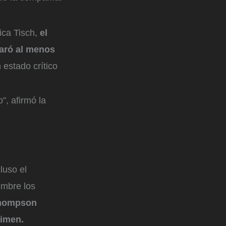
ica Tisch,
el
paró al menos
n estado crítico
”, afirmó la
luso el
embre los
Thompson
rimen.