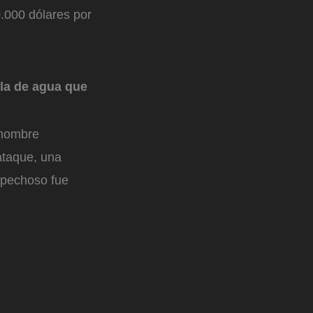
0.000 dólares por
lla de agua que
 hombre
ataque, una
spechoso fue