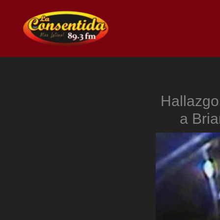
Ir
al
contenido
Hallazgo
a Bri