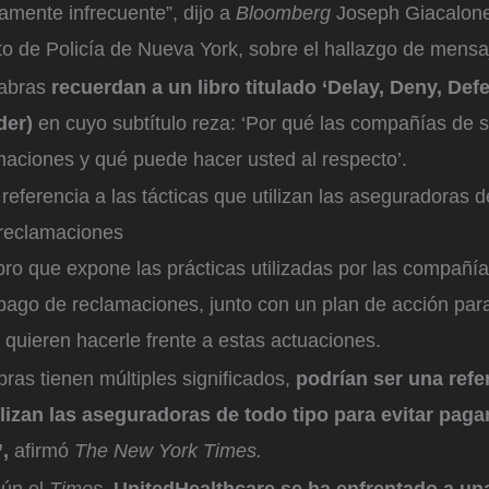
amente infrecuente”, dijo a
Bloomberg
Joseph Giacalone
o de Policía de Nueva York, sobre el hallazgo de mensaj
labras
recuerdan a un libro titulado ‘Delay, Deny, Defe
der)
en cuyo subtítulo reza: ‘Por qué las compañías de 
maciones y qué puede hacer usted al respecto’.
referencia a las tácticas que utilizan las aseguradoras d
 reclamaciones
ibro que expone las prácticas utilizadas por las compañí
 pago de reclamaciones, junto con un plan de acción par
 quieren hacerle frente a estas actuaciones.
abras tienen múltiples significados,
podrían ser una refe
ilizan las aseguradoras de todo tipo para evitar pagar
,
afirmó
The New York Times.
ún el
Times
,
UnitedHealthcare se ha enfrentado a una