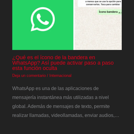
¿Qué es el ícono de la bandera en
WhatsApp? Así puede activar paso a paso
esta función oculta
Deja un comentario
/
Internacional
WhatsApp es una de las aplicaciones de
mensajería instantánea más utilizadas a nivel
global. Además de mensajes de texto, permite
realizar llamadas, videollamadas, enviar audios,…