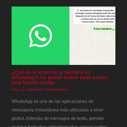
¿Qué es el ícono de la bandera en
WhatsApp? Así puede activar paso a paso
esta función oculta
Deja un comentario
/
Internacional
WhatsApp es una de las aplicaciones de
mensajería instantánea más utilizadas a nivel
global. Además de mensajes de texto, permite
realizar llamadas, videollamadas, enviar audios,…