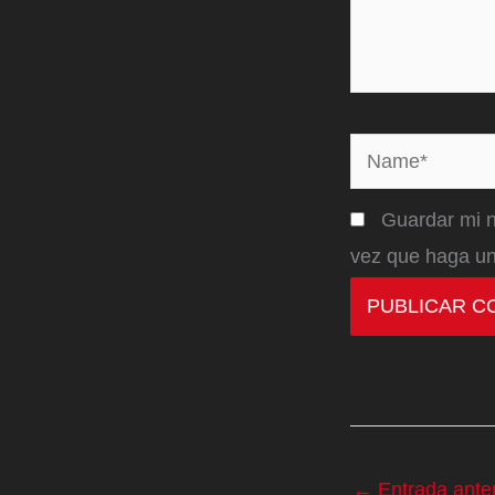
Name*
Guardar mi n
vez que haga un
←
Entrada anter