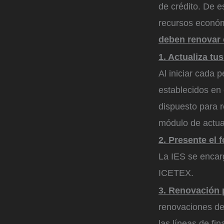
de crédito. De 
recursos econó
deben renovar e
1. Actualiza tu
Al iniciar cada 
establecidos en 
dispuesto para r
módulo de actual
2. Presente el 
La IES se encarg
ICETEX.
3. Renovación 
renovaciones de
las líneas de fi