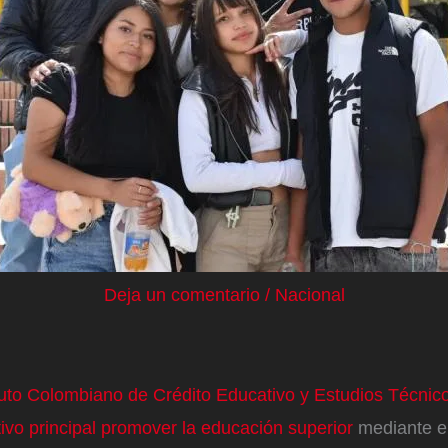
Deja un comentario
/
Nacional
uto Colombiano de Crédito Educativo y Estudios Técnicos
ivo principal promover la educación superior
mediante e