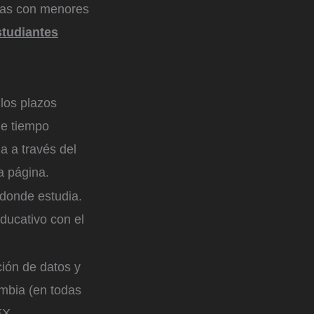
onas con menores
tudiantes
los plazos
de tiempo
a a través del
a página.
 donde estudia.
ducativo con el
ción de datos y
mbia (en todas
EX.