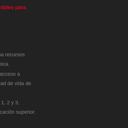
nibles para
na recursos
ica.
 acceso a
dad de vida de
1, 2 y 3,
cación superior.