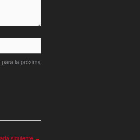
 para la próxima
rada siguiente
→