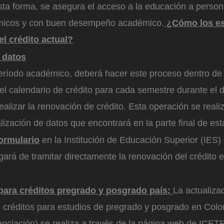
esta forma, se asegura el acceso a la educación a pers
micos y con buen desempeño académico.
¿Cómo los es
l crédito actual?
s datos
período académico, deberá hacer este proceso dentro de 
el calendario de crédito para cada semestre durante el 
ealizar la renovación de crédito. Esta operación se realiz
ización de datos que encontrará en la parte final de est
formulario
en la Institución de Educación Superior (IES)
ará de tramitar directamente la renovación del crédito e
para créditos pregrado y posgrado país:
La actualiza
 créditos para estudios de pregrado y posgrado en Colo
nanciación) se realiza a través de la página web de ICET