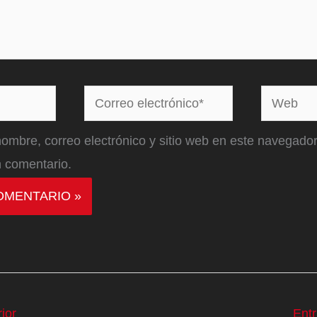
Correo
Web
electrónico*
ombre, correo electrónico y sitio web en este navegador
 comentario.
ior
Ent