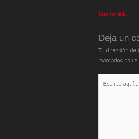
Source link
Deja un c
Tu dirección de 
marcados con
*
Escribe
aquí...