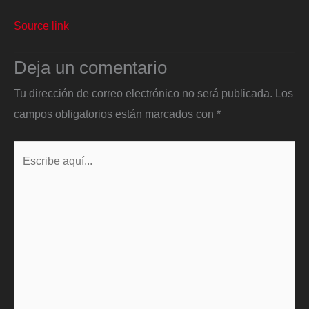
Source link
Deja un comentario
Tu dirección de correo electrónico no será publicada.
Los
campos obligatorios están marcados con
*
Escribe
aquí...