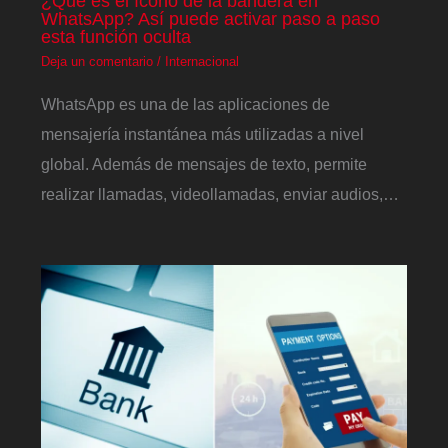
¿Qué es el ícono de la bandera en
WhatsApp? Así puede activar paso a paso
esta función oculta
Deja un comentario
/
Internacional
WhatsApp es una de las aplicaciones de
mensajería instantánea más utilizadas a nivel
global. Además de mensajes de texto, permite
realizar llamadas, videollamadas, enviar audios,…