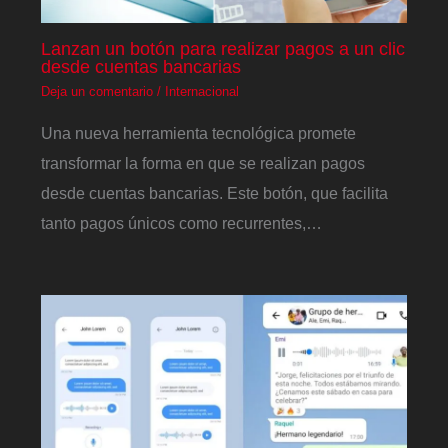
Lanzan un botón para realizar pagos a un clic
desde cuentas bancarias
Deja un comentario
/
Internacional
Una nueva herramienta tecnológica promete
transformar la forma en que se realizan pagos
desde cuentas bancarias. Este botón, que facilita
tanto pagos únicos como recurrentes,…