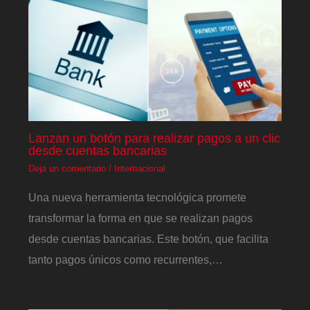
Lanzan un botón para realizar pagos a un clic
desde cuentas bancarias
Deja un comentario
/
Internacional
Una nueva herramienta tecnológica promete
transformar la forma en que se realizan pagos
desde cuentas bancarias. Este botón, que facilita
tanto pagos únicos como recurrentes,…