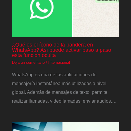
¿Qué es el ícono de la bandera en
WhatsApp? Así puede activar paso a paso
esta función oculta
Deja un comentario
/
Internacional
WhatsApp es una de las aplicaciones de
mensajería instantánea más utilizadas a nivel
global. Además de mensajes de texto, permite
realizar llamadas, videollamadas, enviar audios,…