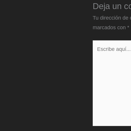
Deja un c
Tu dirección de 
marcados con
*
Escribe
aquí...