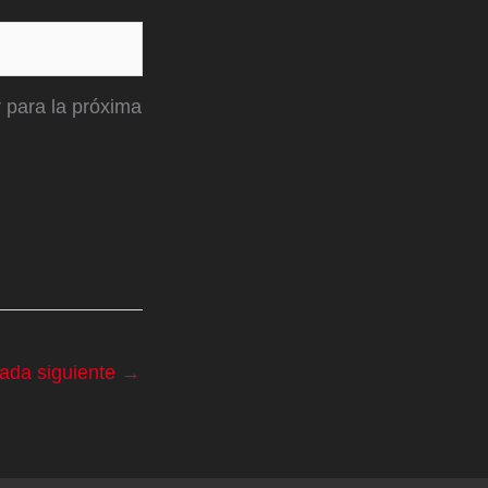
 para la próxima
rada siguiente
→