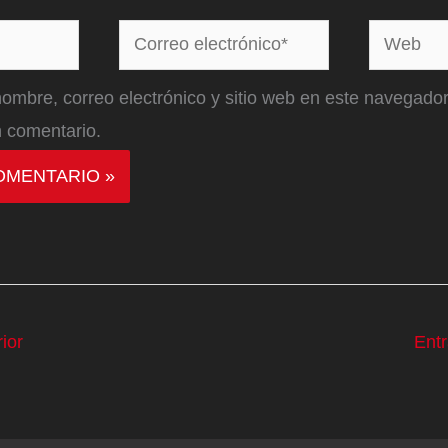
Correo
Web
electrónico*
ombre, correo electrónico y sitio web en este navegador
 comentario.
ior
Ent