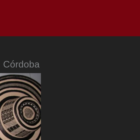
as
Top
Redes
Pauta
Privacy Policy
en Córdoba