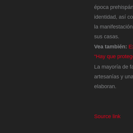
época prehispáni
identidad, así c
la manifestación,
sus casas.
Vea también:
E
“Hay que protege
La mayoría de fa
artesanías y un
elaboran.
Source link