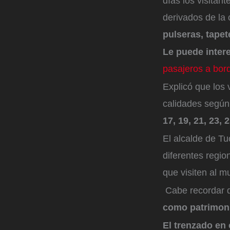
días los visitan
derivados de la
pulseras, tapet
Le puede inter
pasajeros a bor
Explicó que los 
calidades según 
17, 19, 21, 23, 
El alcalde de Tuc
diferentes regi
que visiten al 
Cabe recordar q
como patrimoni
El trenzado en