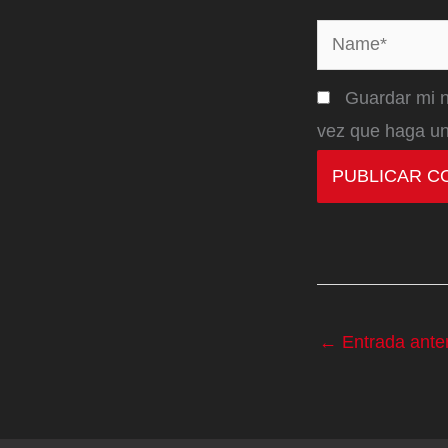
Name*
Guardar mi n
vez que haga un
←
Entrada anter