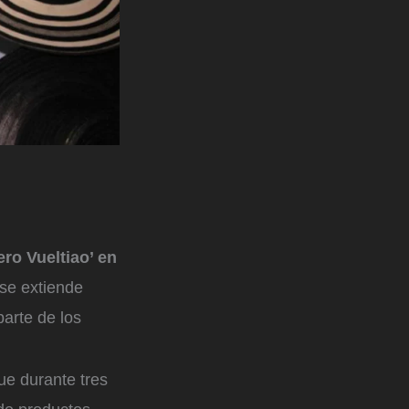
ero Vueltiao’ en
se extiende
arte de los
ue durante tres