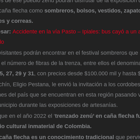
tes de ese pueblo zenú podrán disfrutar de la exposición
 caña flecha como
sombreros, bolsos, vestidos, zapat
es y correas.
esar:
Accidente en la vía Pasto – Ipiales: bus cayó a un
do
visitantes podrán encontrar en el festival sombreros que 
el número de fibras de la trenza, entre ellos el denomi
25, 27, 29 y 31
, con precios desde $100.000 mil y hasta
hín, Eligio Pestana, le envió la invitación a los cordobes
ones del país que se encuentran en esta región pasando 
municipio durante las exposiciones de artesanías.
ue en el año 2022 el ‘
trenzado zenú’ en caña flecha 
o cultural inmaterial de Colombia.
 caña flecha es un conocimiento tradicional
que pervi