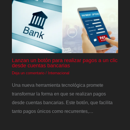
Lanzan un botón para realizar pagos a un clic
desde cuentas bancarias
Deja un comentario
/
Internacional
Una nueva herramienta tecnológica promete
transformar la forma en que se realizan pagos
desde cuentas bancarias. Este botón, que facilita
tanto pagos únicos como recurrentes,…