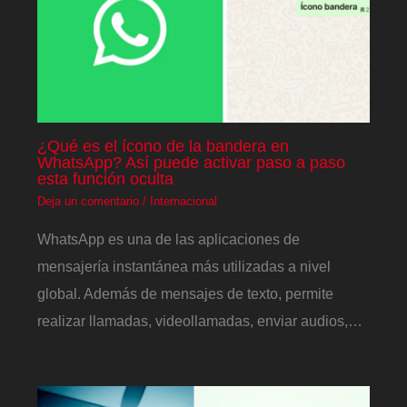
¿Qué es el ícono de la bandera en
WhatsApp? Así puede activar paso a paso
esta función oculta
Deja un comentario
/
Internacional
WhatsApp es una de las aplicaciones de
mensajería instantánea más utilizadas a nivel
global. Además de mensajes de texto, permite
realizar llamadas, videollamadas, enviar audios,…