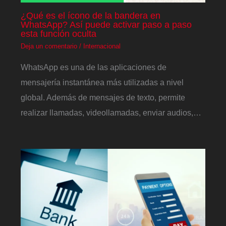
¿Qué es el ícono de la bandera en
WhatsApp? Así puede activar paso a paso
esta función oculta
Deja un comentario
/
Internacional
WhatsApp es una de las aplicaciones de
mensajería instantánea más utilizadas a nivel
global. Además de mensajes de texto, permite
realizar llamadas, videollamadas, enviar audios,…