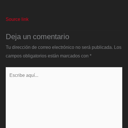
Source link
Deja un comentario
Tu dirección de correo electrónico no será publicada.
Los
campos obligatorios están marcados con
*
Escribe
aquí...