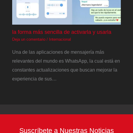
la forma más sencilla de activarla y usarla
Deja un comentario
/
Internacional
Una de las aplicaciones de mensajería más
relevantes del mundo es WhatsApp, la cual está en
constantes actualizaciones que buscan mejorar la
experiencia de sus…
Suscríbete a Nuestras Noticias