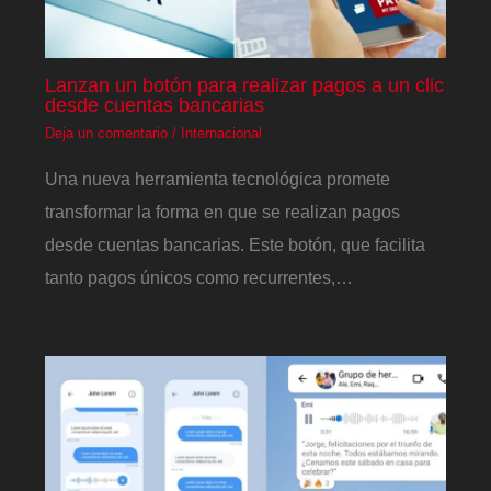
Lanzan un botón para realizar pagos a un clic
desde cuentas bancarias
Deja un comentario
/
Internacional
Una nueva herramienta tecnológica promete
transformar la forma en que se realizan pagos
desde cuentas bancarias. Este botón, que facilita
tanto pagos únicos como recurrentes,…