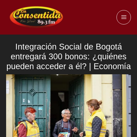
Ir
al
MAI
contenido
ME
Integración Social de Bogotá
entregará 300 bonos: ¿quiénes
pueden acceder a él? | Economía