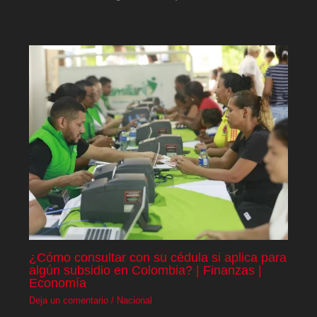
¿Cómo consultar con su cédula si aplica para
algún subsidio en Colombia? | Finanzas |
Economía
Deja un comentario
/
Nacional