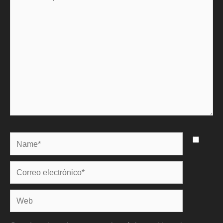
aquí...
Name*
Correo
electrónico*
Web