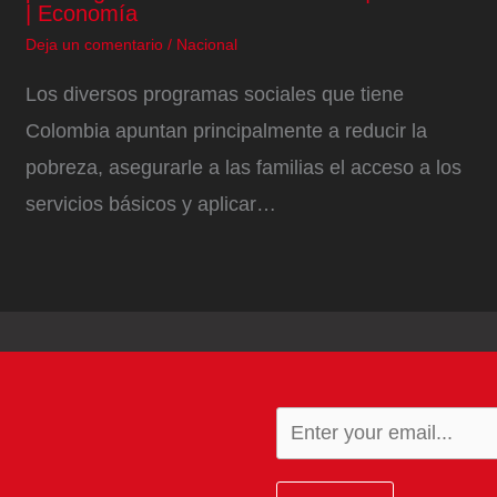
| Economía
Deja un comentario
/
Nacional
Los diversos programas sociales que tiene
Colombia apuntan principalmente a reducir la
pobreza, asegurarle a las familias el acceso a los
servicios básicos y aplicar…