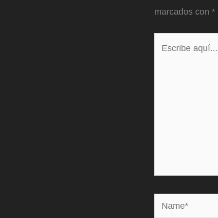
marcados con
*
Escribe
aquí...
Name*