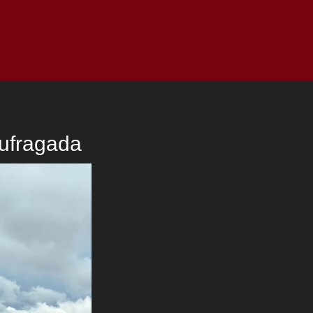
as
Top
Redes
Pauta
Privacy Policy
aufragada