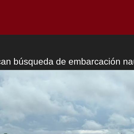
Inicio
Notici
ican búsqueda de embarcación n