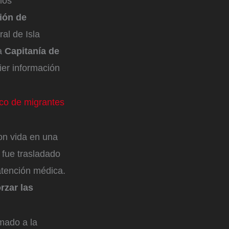
los
ión de
al de Isla
la
Capitanía de
ier información
ico de migrantes
con vida en una
 fue trasladado
atención médica.
rzar las
mado a la