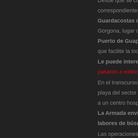
Desde que se con
correspondient
Guardacostas 
Gorgona, lugar 
Puerto de Guap
que facilite la l
Le puede inter
pasaron a extin
En el transcurso
playa del sector
a un centro hosp
La Armada envi
labores de bús
Las operaciones