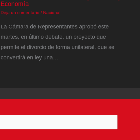
Economía
Deja un comentario
/
Nacional
La Cámara de Representantes aprobó este
martes, en último debate, un proyecto que
permite el divorcio de forma unilateral, que se
convertirá en ley una…