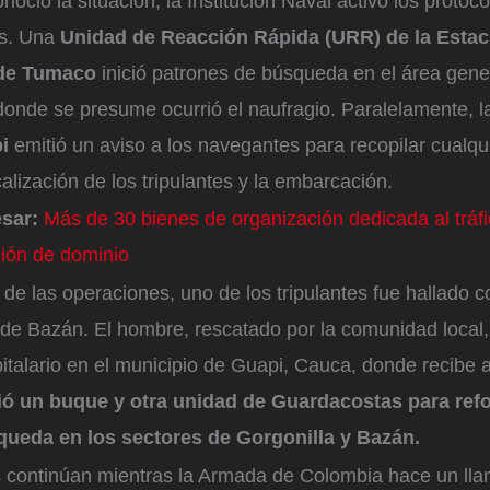
oció la situación, la Institución Naval activó los protoco
es. Una
Unidad de Reacción Rápida (URR) de la Estac
de Tumaco
inició patrones de búsqueda en el área gener
donde se presume ocurrió el naufragio. Paralelamente, 
i
emitió un aviso a los navegantes para recopilar cualqu
ocalización de los tripulantes y la embarcación.
esar:
Más de 30 bienes de organización dedicada al tráf
ción de dominio
 de las operaciones, uno de los tripulantes fue hallado 
 de Bazán. El hombre, rescatado por la comunidad local,
italario en el municipio de Guapi, Cauca, donde recibe 
ó un buque y otra unidad de Guardacostas para refo
queda en los sectores de Gorgonilla y Bazán.
 continúan mientras la Armada de Colombia hace un lla