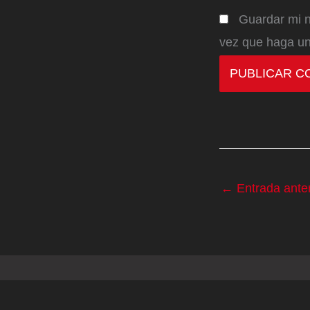
Guardar mi n
vez que haga un
←
Entrada anter