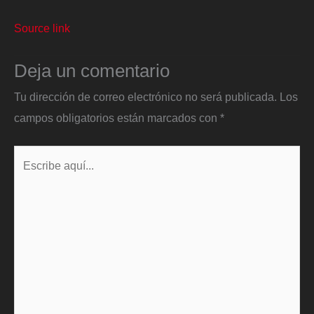
Source link
Deja un comentario
Tu dirección de correo electrónico no será publicada.
Los
campos obligatorios están marcados con
*
Escribe
aquí...