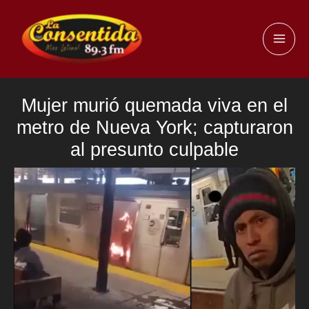
Ir
al
MAI
contenido
ME
Mujer murió quemada viva en el
metro de Nueva York; capturaron
al presunto culpable