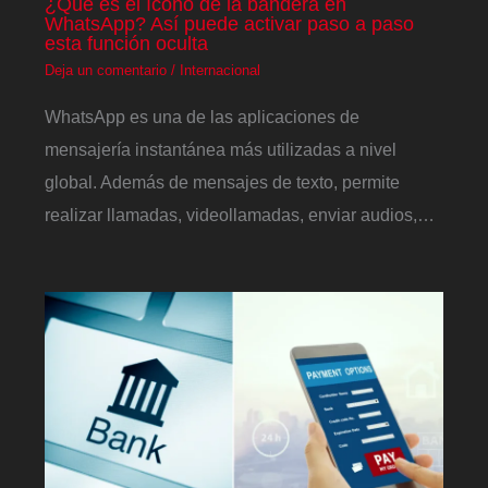
¿Qué es el ícono de la bandera en
WhatsApp? Así puede activar paso a paso
esta función oculta
Deja un comentario
/
Internacional
WhatsApp es una de las aplicaciones de
mensajería instantánea más utilizadas a nivel
global. Además de mensajes de texto, permite
realizar llamadas, videollamadas, enviar audios,…