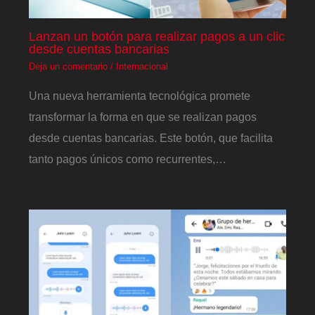
Lanzan un botón para realizar pagos a un clic
desde cuentas bancarias
Deja un comentario
/
Internacional
Una nueva herramienta tecnológica promete
transformar la forma en que se realizan pagos
desde cuentas bancarias. Este botón, que facilita
tanto pagos únicos como recurrentes,…