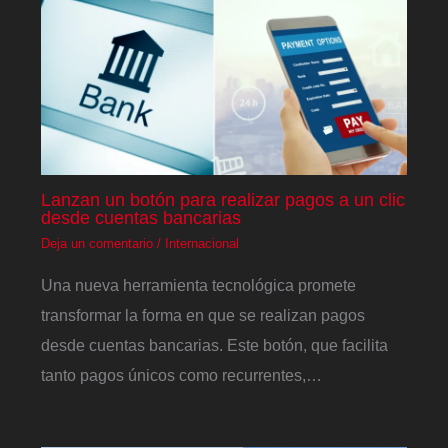
Lanzan un botón para realizar pagos a un clic
desde cuentas bancarias
Deja un comentario
/
Internacional
Una nueva herramienta tecnológica promete
transformar la forma en que se realizan pagos
desde cuentas bancarias. Este botón, que facilita
tanto pagos únicos como recurrentes,…