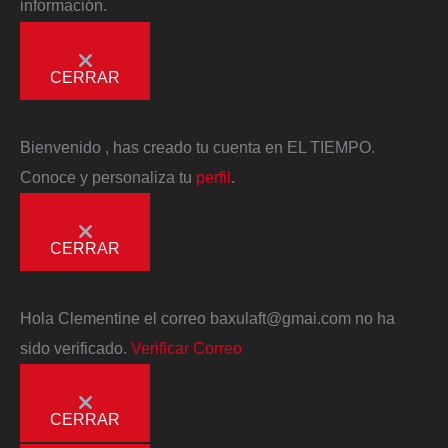
información.
CERRAR
Bienvenido
, has creado tu cuenta en EL TIEMPO.
Conoce y personaliza tu
perfil
.
CERRAR
Hola
Clementine
el correo
baxulaft@gmai.com
no ha
sido verificado.
Verificar Correo
CERRAR