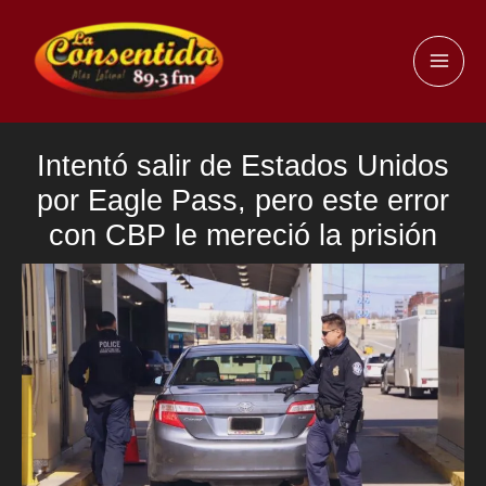
Ir
al
MAI
contenido
ME
Intentó salir de Estados Unidos
por Eagle Pass, pero este error
con CBP le mereció la prisión