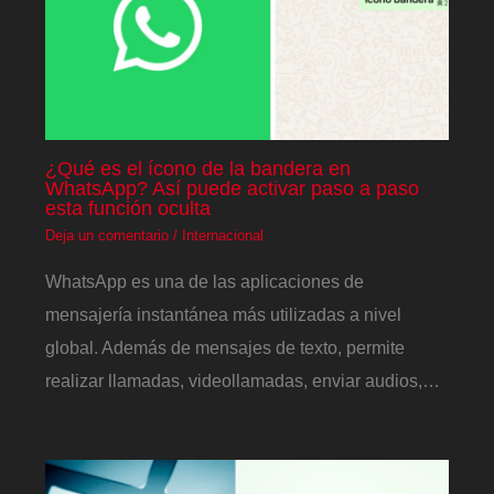
¿Qué es el ícono de la bandera en
WhatsApp? Así puede activar paso a paso
esta función oculta
Deja un comentario
/
Internacional
WhatsApp es una de las aplicaciones de
mensajería instantánea más utilizadas a nivel
global. Además de mensajes de texto, permite
realizar llamadas, videollamadas, enviar audios,…