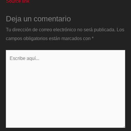
Source link
Deja un comentario
Tu dirección de correo electrónico no será publicada.
Los
campos obligatorios están marcados con
*
Escribe
aquí...