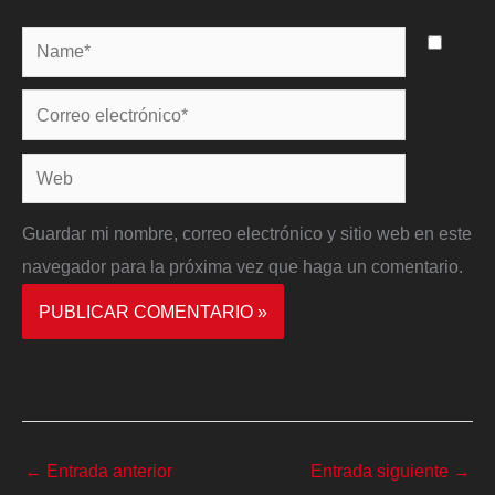
Name*
Correo
electrónico*
Web
Guardar mi nombre, correo electrónico y sitio web en este
navegador para la próxima vez que haga un comentario.
←
Entrada anterior
Entrada siguiente
→