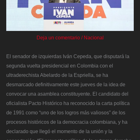
Deja un comentario
/
Nacional
El senador de izquierdas Iván Cepeda, que disputará la
segunda vuelta presidencial en Colombia con el
ultraderechista Abelardo de la Espriella, se ha
desmarcado definitivamente este jueves de la idea de
convocar una asamblea constituyente. El candidato del
oficialista Pacto Histórico ha reconocido la carta política
de 1991 como “uno de los logros más valiosos” de los
procesos históricos de la democracia colombiana, y ha
declarado que llegó el momento de la unión y la