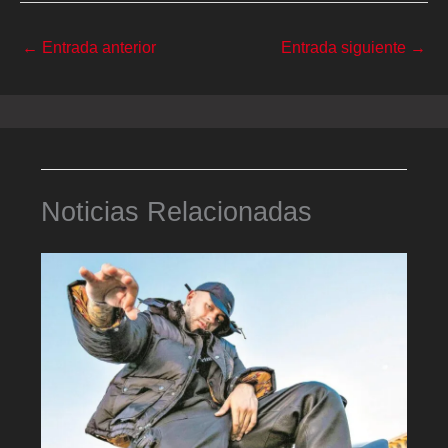
←
Entrada anterior
Entrada siguiente
→
Noticias Relacionadas