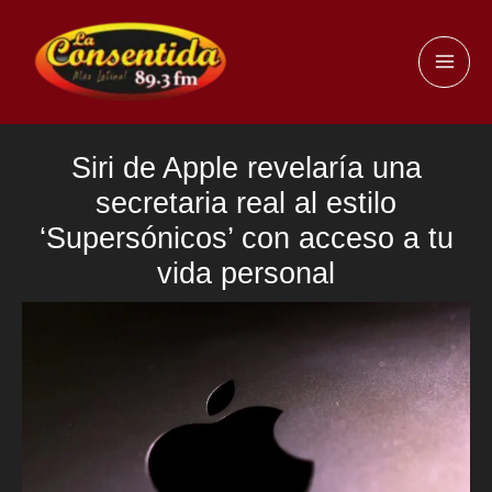
Ir
al
MAI
contenido
ME
Siri de Apple revelaría una
secretaria real al estilo
‘Supersónicos’ con acceso a tu
vida personal