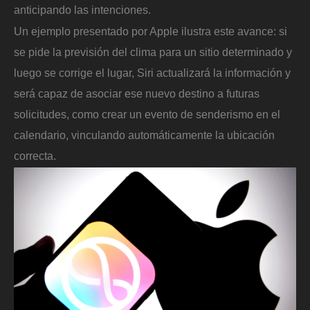
anticipando las intenciones.
Un ejemplo presentado por Apple ilustra este avance: si
se pide la previsión del clima para un sitio determinado y
luego se corrige el lugar, Siri actualizará la información y
será capaz de asociar ese nuevo destino a futuras
solicitudes, como crear un evento de senderismo en el
calendario, vinculando automáticamente la ubicación
correcta.