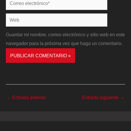
Correo
electrónico*
Web
Guardar mi nombre, correo electrónico y sitio web en este
navegador para la próxima vez que haga un comentario.
←
Entrada anterior
Entrada siguiente
→