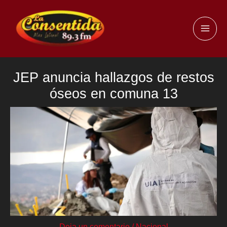
Ir
al
MAI
contenido
ME
JEP anuncia hallazgos de restos
óseos en comuna 13
Deja un comentario
/
Nacional