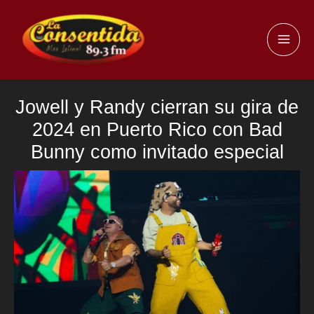
Ir
al
MAI
contenido
ME
Jowell y Randy cierran su gira de
2024 en Puerto Rico con Bad
Bunny como invitado especial