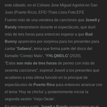
este sábado, en el Coliseo Jose Miguel Agrelot en San
Juan (Puerto Rico). EFE/ Thais Llora
Foto:
EFE
Fueron más de una veintena de canciones que
Jowell y
Randy
interpretaron durante el espectáculo, que duró
más de tres horas para entonces esperar a que
Bad
Bunny
apareciera por sorpresa para los presentes para
cantar
‘Safaera’,
tema que forma parte del disco del
llamado ‘Conejo Malo’,
‘YHLQMDLG’
(2020).
“Estos
son más de tres horas
de perreo con más de
sesenta canciones”, expresó Jowell a los presentes que
acudieron a esta última función en la principal de
espectáculos de
Puerto Rico
para entonces arrancar con
el tema ‘Hoy se chicha’ y posteriormente iniciar la
segunda sesión ‘Viejo Oeste’.
En esta nueva parte,
Jowell y Randy
aparecieron en el