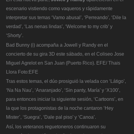
escenario vistiendo como vaqueros y rápidamente
interpretar sus temas ‘Vamo abusal’, ‘Perreando’, ‘Dile la
verdad’, ‘Las nenas lindas’, ‘Welcome to my crib’ y
‘Shorty’.
Bad Bunny (i) acompaña a Jowell y Randy en el
concierto de su gira 3D este sábado, en el Coliseo Jose
Miguel Agrelot en San Juan (Puerto Rico). EFE/ Thais
Llora
Foto:
EFE
Tras estos temas, el dúo prosiguió la velada con ‘Látigo’,
‘Na Na Nau’, ‘Anaranjado’, ‘Sin panty, María’ y ‘X100’,
para entonces iniciar la siguiente sesión, ‘Cartoons’, en
la que los protagonistas de la noche cantaron ‘Hey
Mister’, ‘Suegra’, ‘Dale pal piso’ y ‘Canoa’.
Así, los veteranos reguetoneros continuaron su