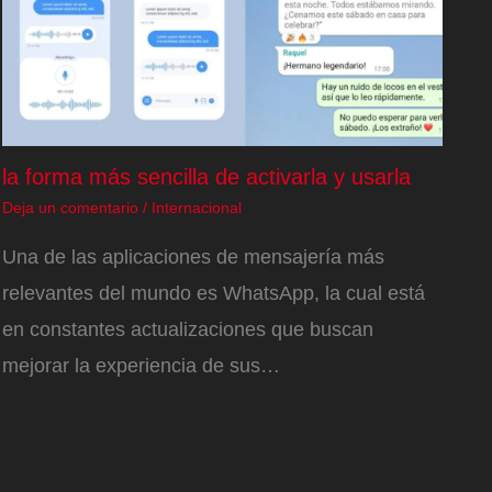
la forma más sencilla de activarla y usarla
Deja un comentario
/
Internacional
Una de las aplicaciones de mensajería más
relevantes del mundo es WhatsApp, la cual está
en constantes actualizaciones que buscan
mejorar la experiencia de sus…