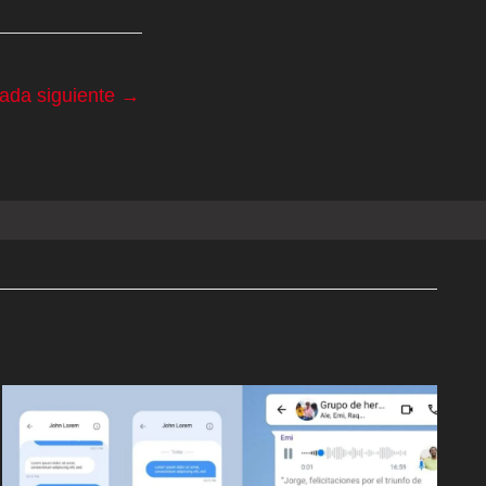
rada siguiente
→