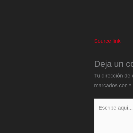
Source link
Deja un c
Tu dirección de 
marcados con
*
Escribe
aquí...