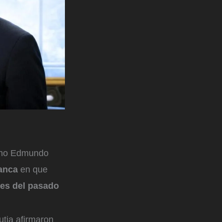
lano Edmundo
lanca
en que
nes del pasado
utia afirmaron