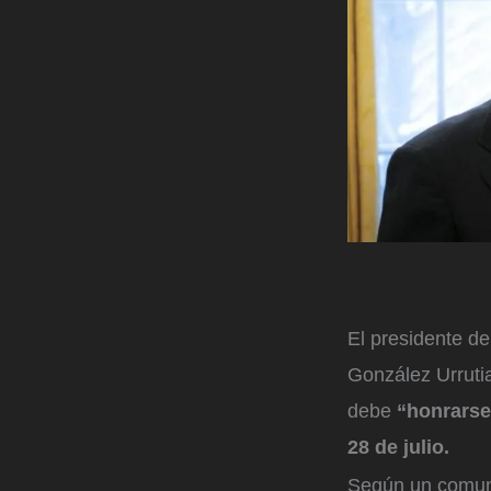
El presidente d
González Urruti
debe
“honrarse”
28 de julio.
Según un comuni