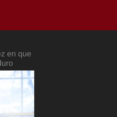
as
Top
Redes
Pauta
Privacy Policy
ez en que
duro