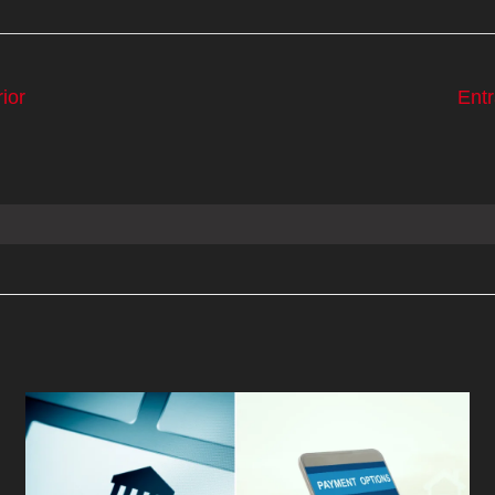
ior
Ent