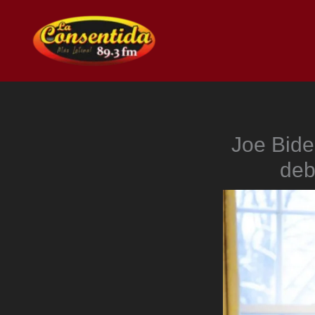
Ir
al
contenido
Joe Bide
deb