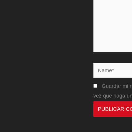
Name*
Guardar mi n
vez que haga un