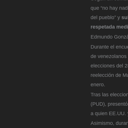
que “no hay nada
del pueblo” y
su
respetada medi
Edmundo Gonzál
Durante el encue
de venezolanos 
elecciones del 2
reelección de Ma
enero.
Tras las eleccio
(PUD), presentó 
a quien EE.UU. 
Asimismo, duran