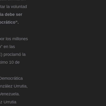
ar la voluntad
ia debe ser
ocrático”.
or los millones
” en las
E) proclamó la
óximo 10 de
a Democrática
nzález Urrutia,
 Venezuela.
z Urrutia