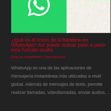
¿Qué es el ícono de la bandera en
WhatsApp? Así puede activar paso a paso
esta función oculta
Deja un comentario
/
Internacional
WhatsApp es una de las aplicaciones de
mensajería instantánea más utilizadas a nivel
global. Además de mensajes de texto, permite
realizar llamadas, videollamadas, enviar audios,…