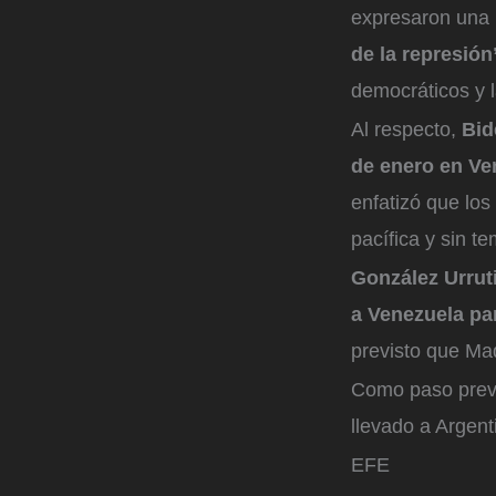
expresaron una
de la represión
democráticos y l
Al respecto,
Bid
de enero en Ve
enfatizó que lo
pacífica y sin te
González Urrut
a Venezuela par
previsto que Ma
Como paso previo
llevado a Argen
EFE