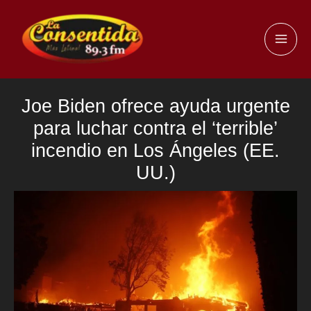
Ir
al
MAI
contenido
ME
Joe Biden ofrece ayuda urgente
para luchar contra el ‘terrible’
incendio en Los Ángeles (EE.
UU.)