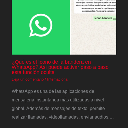
¿Qué es el ícono de la bandera en
WhatsApp? Así puede activar paso a paso
esta función oculta
Deja un comentario
/
Internacional
WhatsApp es una de las aplicaciones de
mensajería instantánea más utilizadas a nivel
global. Además de mensajes de texto, permite
realizar llamadas, videollamadas, enviar audios,…