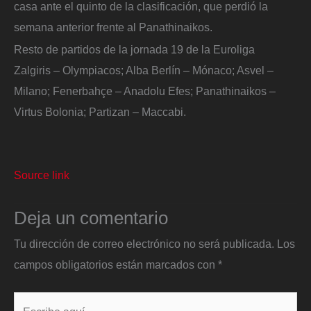
casa ante el quinto de la clasificación, que perdió la
semana anterior frente al Panathinaikos.
Resto de partidos de la jornada 19 de la Euroliga
Zalgiris – Olympiacos; Alba Berlín – Mónaco; Asvel –
Milano; Fenerbahçe – Anadolu Efes; Panathinaikos –
Virtus Bolonia; Partizan – Maccabi.
Source link
Deja un comentario
Tu dirección de correo electrónico no será publicada.
Los
campos obligatorios están marcados con
*
Escribe