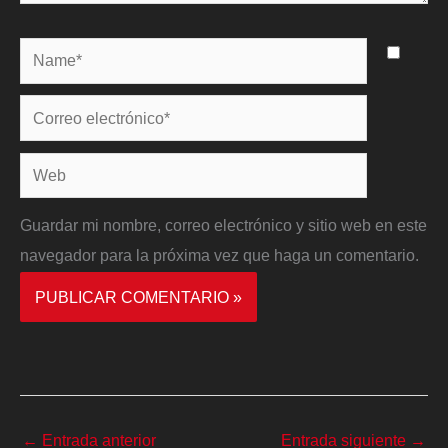
Name*
Correo
electrónico*
Web
Guardar mi nombre, correo electrónico y sitio web en este
navegador para la próxima vez que haga un comentario.
←
Entrada anterior
Entrada siguiente
→