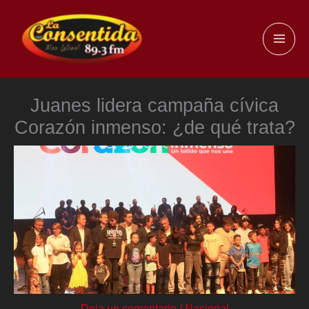
Ir
al
MAI
contenido
ME
Juanes lidera campaña cívica
Corazón inmenso: ¿de qué trata?
Deja un comentario
/
Nacional