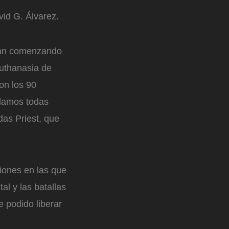
vid G. Álvarez.
an comenzando
outhanasia de
on los 90
clamos todas
das Priest, que
iones en las que
l y las batallas
e podido liberar