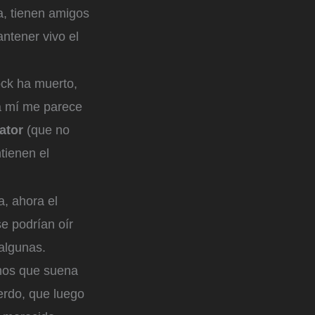
a, tienen amigos
ntener vivo el
ock ha muerto,
 a mí me parece
eator
(que no
tienen el
, ahora el
e podrían oír
 algunas.
emos que suena
erdo, que luego