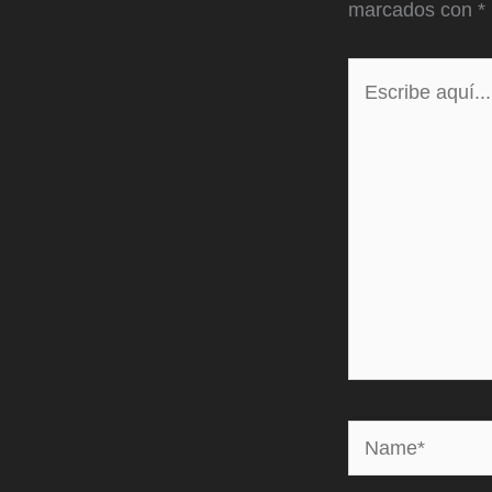
marcados con
*
Escribe
aquí...
Name*