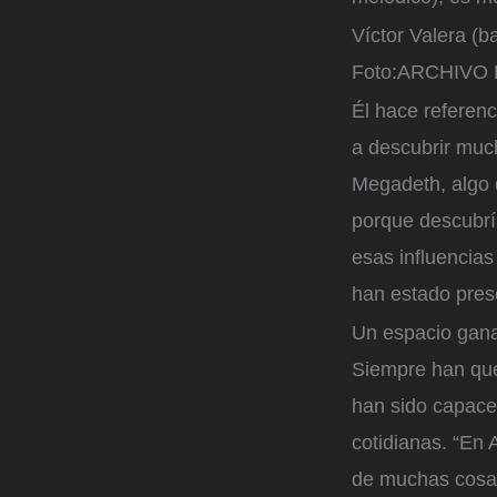
Víctor Valera (b
Foto:
ARCHIVO 
Él hace referen
a descubrir muc
Megadeth, algo 
porque descubrí
esas influencias
han estado pres
Un espacio gana
Siempre han quer
han sido capaces
cotidianas. “En 
de muchas cosas