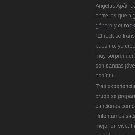
Angelus Apátrid
entre los que a
género y el
roc
“El rock se tra
pues no, yo cre
muy sorprenden
son bandas jóve
espíritu.
Tras experienci
grupo se prepara
canciones com
“Intentamos sac
mejor en vivo; 