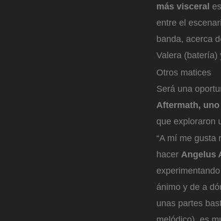
más visceral
es
entre el escenari
banda, acerca de
Valera (batería) 
Otros matices
Será una oportu
Aftermath, uno
que exploraron u
“A mí me gusta r
hacer
Angelus 
experimentando
ánimo y de a dón
unas partes bas
melódico), es mu