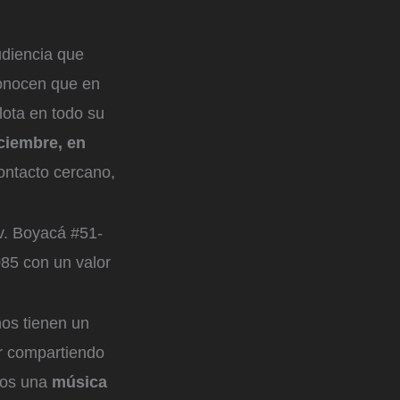
udiencia que
econocen que en
ota en todo su
iciembre, en
ontacto cercano,
Av. Boyacá #51-
85 con un valor
ños tienen un
ar compartiendo
amos una
música