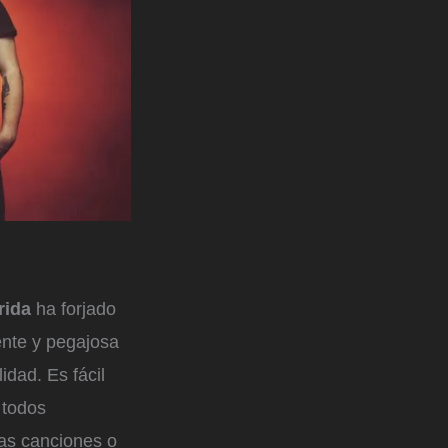
rida
ha forjado
nte y pegajosa
idad. Es fácil
 todos
las canciones o