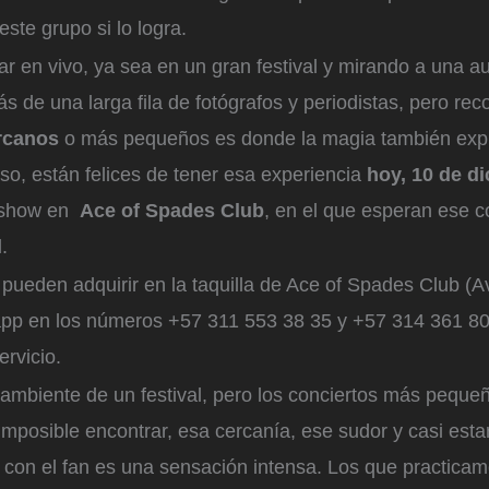
este grupo si lo logra.
ar en vivo, ya sea en un gran festival y mirando a una a
trás de una larga fila de fotógrafos y periodistas, pero r
ercanos
o más pequeños es donde la magia también expl
so, están felices de tener esa experiencia
hoy, 10 de d
u show en
Ace of Spades Club
, en el que esperan ese c
l.
pueden adquirir en la taquilla de Ace of Spades Club (
app en los números +57 311 553 38 35 y +57 314 361 80
rvicio.
ambiente de un festival, pero los conciertos más peque
imposible encontrar, esa cercanía, ese sudor y casi est
o con el fan es una sensación intensa. Los que practic