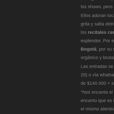
los shows, pero 
Ellos adoran toc
grita y salta de
los
recitales c
esplendor. Por e
Bogotá
, por s
orgánico y bruta
Las entradas se 
25) o vía whats
de $140.000 + se
“Nos encanta el 
encanto que es 
el mismo alient