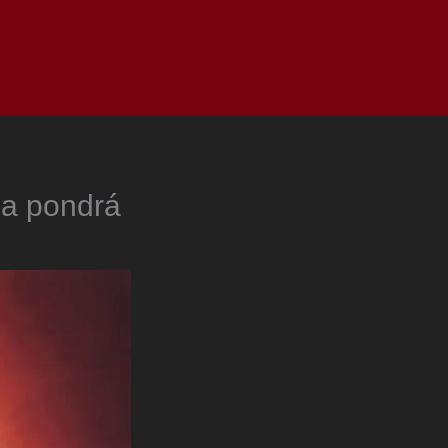
as
Top
Redes
Pauta
Privacy Policy
da pondrá