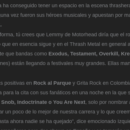
a ha conseguido tener un espacio en la escena thrasher
lguna vez fueron sus héroes musicales y apuestan por ma
k.
nsforma, tú crees que Lemmy de Motorhead diría que el r
o que en esencia sigue y en el Thrash Metal en general
te que bandas como
Exodus, Testament, Overkill, Kr
nes) están llegando a festivales muy grandes. Ellas man
as positivas en
Rock al Parque
y Grita Rock en Colombia
 para la cita con sus fanáticos en una noche en la que s
o
Snob, Indoctrinate o You Are Next
, solo por nombrar
ar un poco de lo mejor de nuestra carrera y lo que cre
hasta ahora nadie se ha quejado”, dice emocionado Izqui