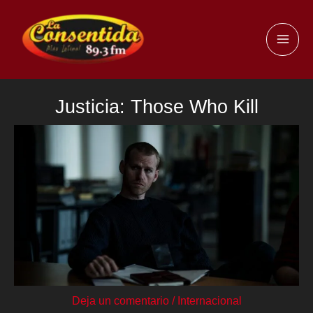
Ir
al
MAI
contenido
ME
Justicia: Those Who Kill
Deja un comentario
/
Internacional