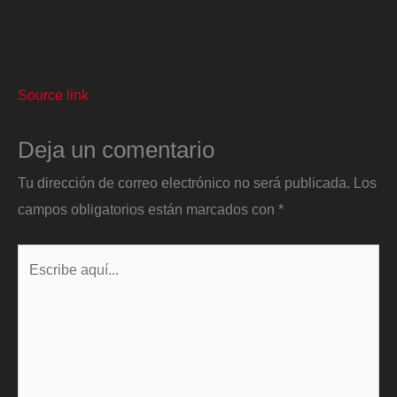
Source link
Deja un comentario
Tu dirección de correo electrónico no será publicada.
Los
campos obligatorios están marcados con
*
Escribe
aquí...