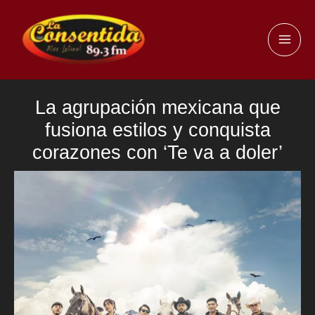
Ir
al
MAI
contenido
ME
La agrupación mexicana que
fusiona estilos y conquista
corazones con ‘Te va a doler’