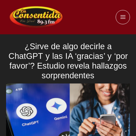
Ir
al
MAI
contenido
ME
¿Sirve de algo decirle a
ChatGPT y las IA ‘gracias’ y ‘por
favor’? Estudio revela hallazgos
sorprendentes