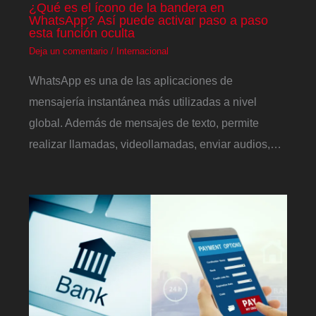
¿Qué es el ícono de la bandera en
WhatsApp? Así puede activar paso a paso
esta función oculta
Deja un comentario
/
Internacional
WhatsApp es una de las aplicaciones de
mensajería instantánea más utilizadas a nivel
global. Además de mensajes de texto, permite
realizar llamadas, videollamadas, enviar audios,…