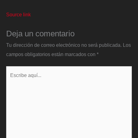
Source link
Deja un comentario
Tu dirección de correo electrónico no será publicada.
Los
campos obligatorios están marcados con
*
Escribe
aquí...