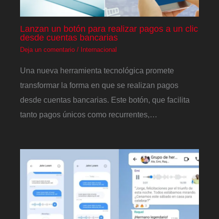
Lanzan un botón para realizar pagos a un clic
desde cuentas bancarias
Deja un comentario
/
Internacional
Una nueva herramienta tecnológica promete
transformar la forma en que se realizan pagos
desde cuentas bancarias. Este botón, que facilita
tanto pagos únicos como recurrentes,…