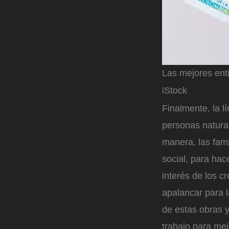
Las mejores ent
iStock
Finalmente, la l
personas natura
manera, las fami
social, para hac
interés de los c
apalancar para l
de estas obras y
trabajo para mej