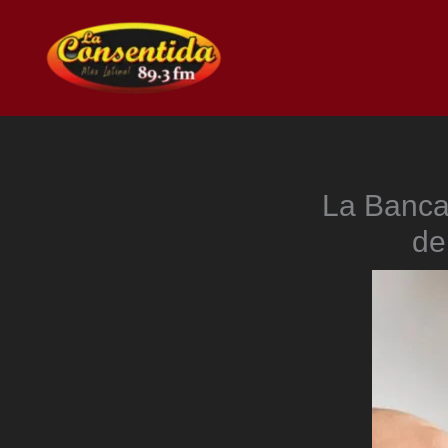
Ir
al
contenido
La Banca 
de