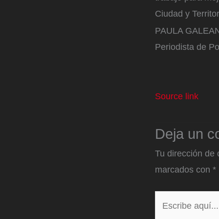
Ciudad y Territor
PAULA GALEA
Periodista de Po
Source link
Deja un c
Tu dirección de 
marcados con
*
Escribe
aquí...