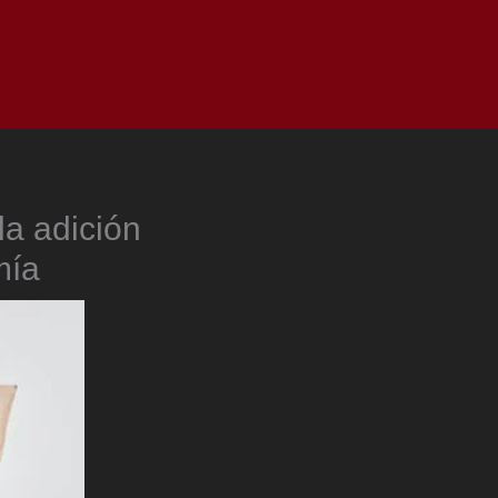
as
Top
Redes
Pauta
Privacy Policy
la adición
mía