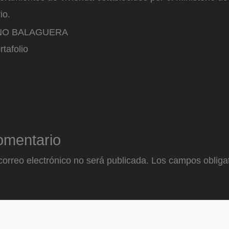
io.
NO BALAGUERA
rtafolio
omentario
correo electrónico no será publicada.
Los campos obligat