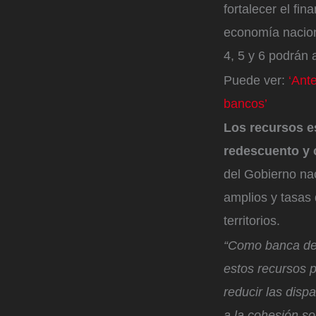
fortalecer el fi
economía nacion
4, 5 y 6 podrán 
Puede ver:
‘Ant
bancos’
Los recursos es
redescuento y c
del Gobierno nac
amplios y tasas 
territorios.
“Como banca de d
estos recursos p
reducir las disp
a la cohesión soc