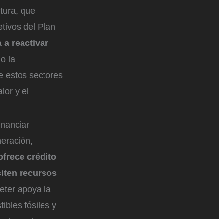
ltura, que
etivos del Plan
 a reactivar
o la
de estos sectores
lor y el
inanciar
neración,
frece crédito
siten recursos
eter apoya la
ibles fósiles y