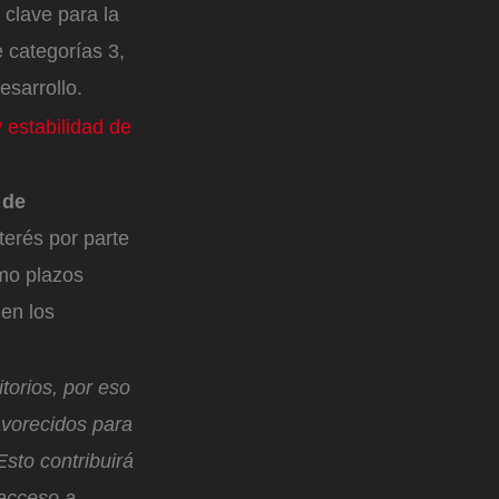
 clave para la
 categorías 3,
esarrollo.
y estabilidad de
 de
terés por parte
omo plazos
 en los
torios, por eso
favorecidos para
Esto contribuirá
 acceso a