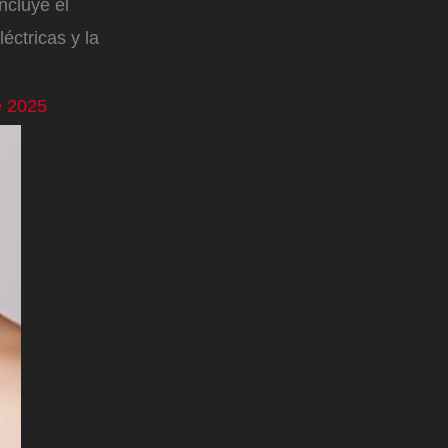
ncluye el
éctricas y la
e 2025