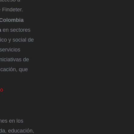
e Findeter.
 Colombia
a
en sectores
ico y social de
servicios
niciativas de
cación, que
do
nes en los
nda, educación,