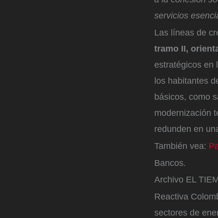
servicios esenci
Las líneas de cr
tramo II, orien
estratégicos en 
los habitantes de
básicos, como sa
modernización t
redunden en una 
También vea:
Pa
Bancos.
Archivo EL TI
Reactiva Colomb
sectores de ener