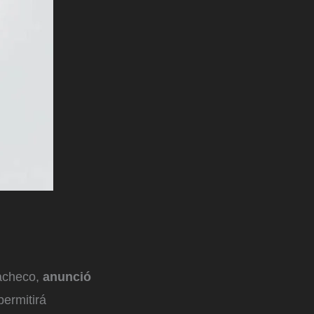
acheco,
anunció
permitirá