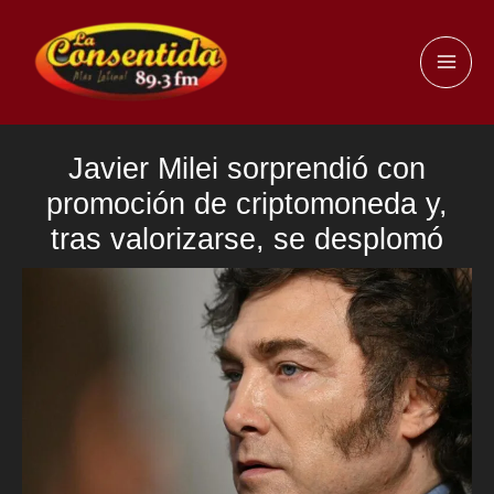
Ir
al
MAI
contenido
ME
Javier Milei sorprendió con
promoción de criptomoneda y,
tras valorizarse, se desplomó