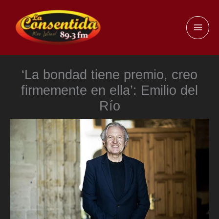
Ir
al
MAI
contenido
ME
‘La bondad tiene premio, creo
firmemente en ella’: Emilio del
Río