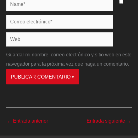
Name*
Correo
electrónico*
Web
Guardar mi nombre, correo electrónico y sitio web en este
navegador para la próxima vez que haga un comentario.
←
Entrada anterior
Entrada siguiente
→