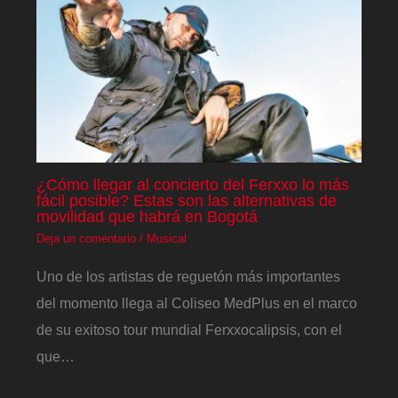
¿Cómo llegar al concierto del Ferxxo lo más
fácil posible? Estas son las alternativas de
movilidad que habrá en Bogotá
Deja un comentario
/
Musical
Uno de los artistas de reguetón más importantes
del momento llega al Coliseo MedPlus en el marco
de su exitoso tour mundial Ferxxocalipsis, con el
que…