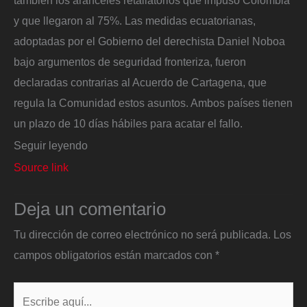
también los aranceles retaliatorios que impuso Colombia
y que llegaron al 75%. Las medidas ecuatorianas,
adoptadas por el Gobierno del derechista Daniel Noboa
bajo argumentos de seguridad fronteriza, fueron
declaradas contrarias al Acuerdo de Cartagena, que
regula la Comunidad estos asuntos. Ambos países tienen
un plazo de 10 días hábiles para acatar el fallo.
Seguir leyendo
Source link
Deja un comentario
Tu dirección de correo electrónico no será publicada.
Los
campos obligatorios están marcados con
*
Escribe