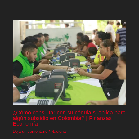
¿Cómo consultar con su cédula si aplica para
algún subsidio en Colombia? | Finanzas |
Economía
Deja un comentario
/
Nacional