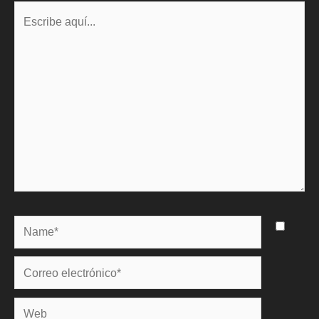
Escribe
aquí...
Name*
Correo
electrónico*
Web