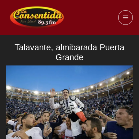
Ir
al
MAI
contenido
ME
Talavante, almibarada Puerta
Grande