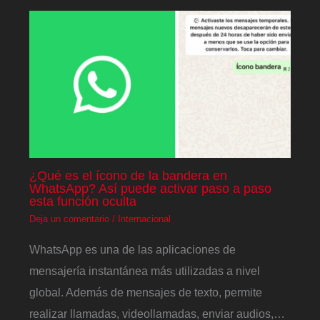
¿Qué es el ícono de la bandera en
WhatsApp? Así puede activar paso a paso
esta función oculta
Deja un comentario
/
Internacional
WhatsApp es una de las aplicaciones de
mensajería instantánea más utilizadas a nivel
global. Además de mensajes de texto, permite
realizar llamadas, videollamadas, enviar audios,…