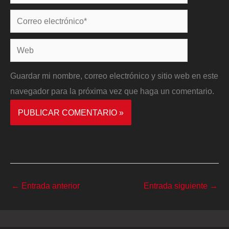
Correo
electrónico*
Web
Guardar mi nombre, correo electrónico y sitio web en este
navegador para la próxima vez que haga un comentario.
←
Entrada anterior
Entrada siguiente
→