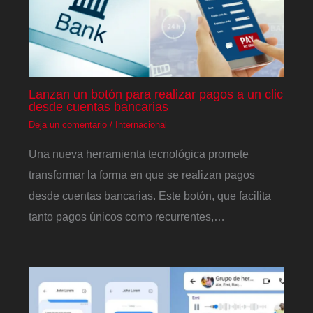
Lanzan un botón para realizar pagos a un clic
desde cuentas bancarias
Deja un comentario
/
Internacional
Una nueva herramienta tecnológica promete
transformar la forma en que se realizan pagos
desde cuentas bancarias. Este botón, que facilita
tanto pagos únicos como recurrentes,…