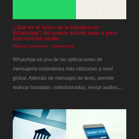
¿Qué es el ícono de la bandera en
WhatsApp? Así puede activar paso a paso
esta función oculta
Deja un comentario
/
Internacional
WhatsApp es una de las aplicaciones de
mensajería instantánea más utilizadas a nivel
global. Además de mensajes de texto, permite
realizar llamadas, videollamadas, enviar audios,…