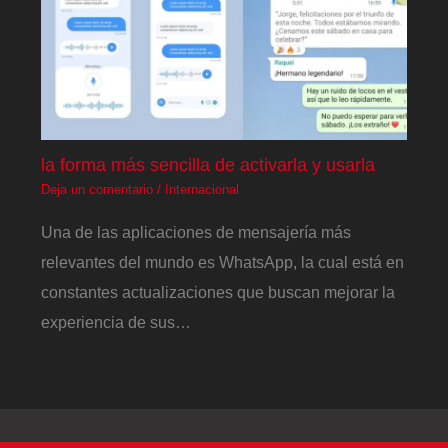
la forma más sencilla de activarla y usarla
Deja un comentario
/
Internacional
Una de las aplicaciones de mensajería más
relevantes del mundo es WhatsApp, la cual está en
constantes actualizaciones que buscan mejorar la
experiencia de sus…