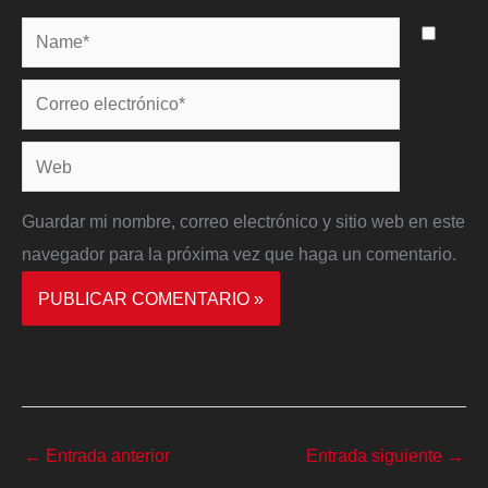
Name*
Correo
electrónico*
Web
Guardar mi nombre, correo electrónico y sitio web en este
navegador para la próxima vez que haga un comentario.
←
Entrada anterior
Entrada siguiente
→