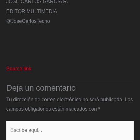
JOSÉ CARLOS GARCÍA R.
EDITOR MULTIMEDIA
@JoseCarlosTecno
Source link
Deja un comentario
Tu dirección de correo electrónico no será publicada.
Los
campos obligatorios están marcados con
*
Escribe
aquí...