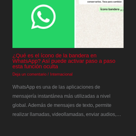
¿Qué es el ícono de la bandera en
WhatsApp? Así puede activar paso a paso
esta función oculta
Deja un comentario
/
Internacional
WhatsApp es una de las aplicaciones de
mensajería instantánea más utilizadas a nivel
global. Además de mensajes de texto, permite
realizar llamadas, videollamadas, enviar audios,…