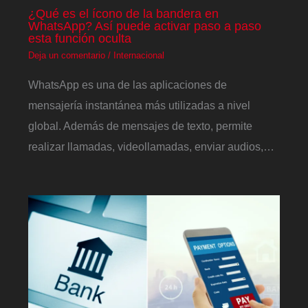
¿Qué es el ícono de la bandera en
WhatsApp? Así puede activar paso a paso
esta función oculta
Deja un comentario
/
Internacional
WhatsApp es una de las aplicaciones de
mensajería instantánea más utilizadas a nivel
global. Además de mensajes de texto, permite
realizar llamadas, videollamadas, enviar audios,…