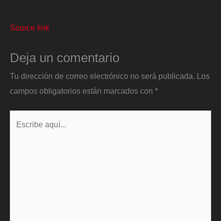
Source link
Deja un comentario
Tu dirección de correo electrónico no será publicada.
Los
campos obligatorios están marcados con
*
Escribe
aquí...