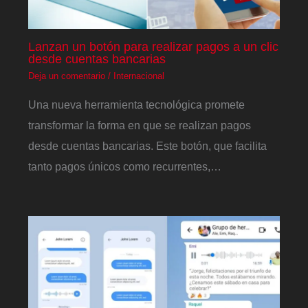
Lanzan un botón para realizar pagos a un clic
desde cuentas bancarias
Deja un comentario
/
Internacional
Una nueva herramienta tecnológica promete
transformar la forma en que se realizan pagos
desde cuentas bancarias. Este botón, que facilita
tanto pagos únicos como recurrentes,…