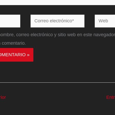
Correo
Web
electrónico*
ombre, correo electrónico y sitio web en este navegador
 comentario.
ior
Ent