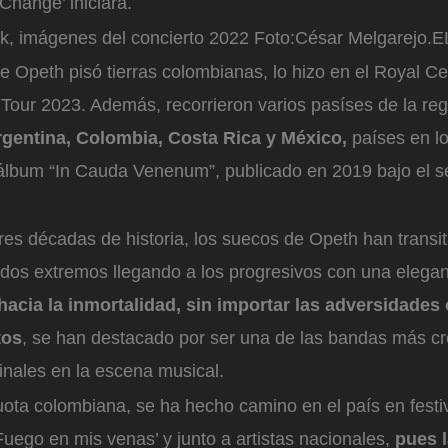
 Change’ iniciara.
k, imágenes del concierto 2022
Foto:
César Melgarejo.
e Opeth pisó tierras colombianas, lo hizo en el Royal Ce
Tour 2023. Además, recorrieron varios pasíses de la re
Argentina, Colombia, Costa Rica y México,
países en l
 álbum “In Cauda Venenum”, publicado en 2019 bajo el s
res décadas de historia, los suecos de Opeth han transi
dos extremos llegando a los progresivos con una elegan
acia la inmortalidad, sin importar las adversidades 
tos
, se han destacado por ser una de las bandas más cr
inales en la escena musical.
ota colombiana, se ha hecho camino en el país en festi
uego en mis venas’ y junto a artistas nacionales,
pues 