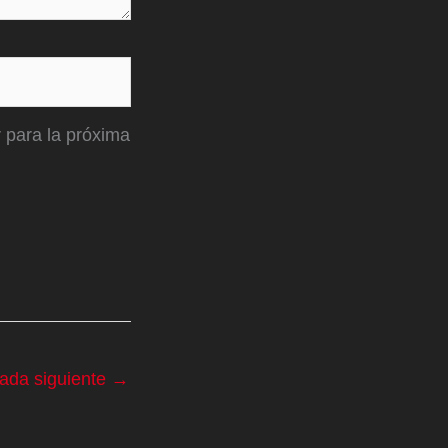
 para la próxima
rada siguiente
→