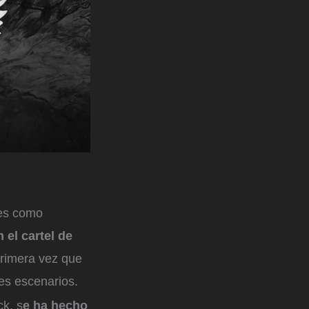
nes como
 el cartel de
primera vez que
es escenarios.
k, s
e ha hecho