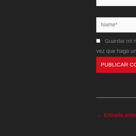
Name*
Guardar mi n
vez que haga un
←
Entrada anter