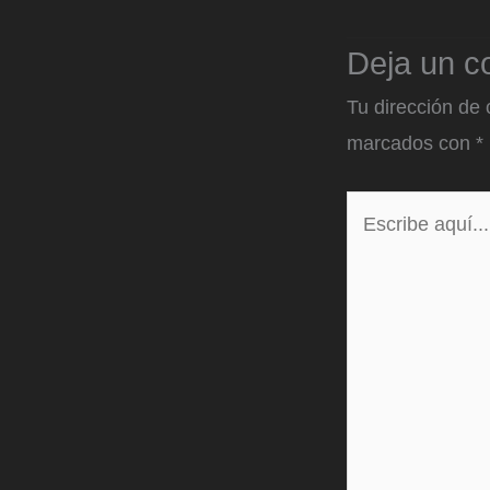
Deja un c
Tu dirección de 
marcados con
*
Escribe
aquí...