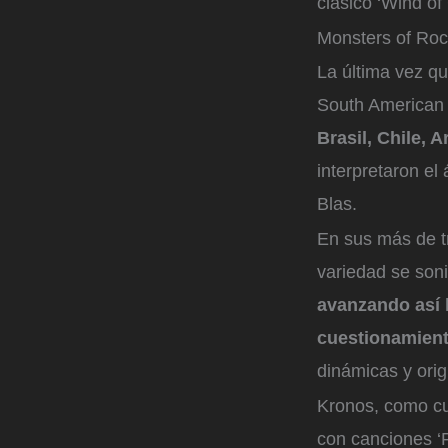
clásico ‘Wind of
Monsters of Roc
La última vez qu
South American 
Brasil, Chile, 
interpretaron el
Blas.
En sus más de t
variedad se soni
avanzando así h
cuestionamien
dinámicas y orig
Kronos, como cu
con canciones ‘F