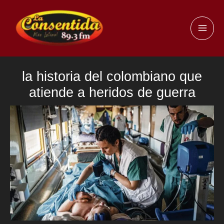
Ir
al
MAI
contenido
ME
la historia del colombiano que
atiende a heridos de guerra