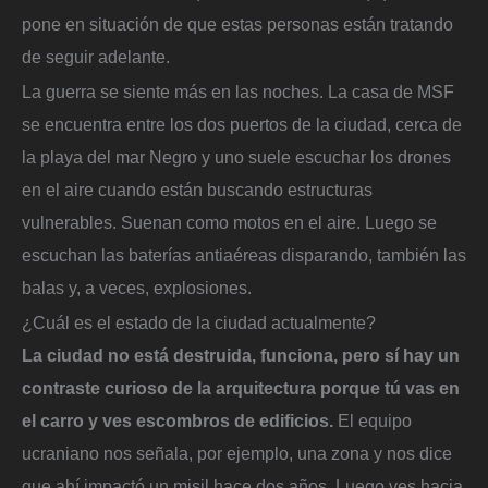
pone en situación de que estas personas están tratando
de seguir adelante.
La guerra se siente más en las noches. La casa de MSF
se encuentra entre los dos puertos de la ciudad, cerca de
la playa del mar Negro y uno suele escuchar los drones
en el aire cuando están buscando estructuras
vulnerables. Suenan como motos en el aire. Luego se
escuchan las baterías antiaéreas disparando, también las
balas y, a veces, explosiones.
¿Cuál es el estado de la ciudad actualmente?
La ciudad no está destruida, funciona, pero sí hay un
contraste curioso de la arquitectura porque tú vas en
el carro y ves escombros de edificios.
El equipo
ucraniano nos señala, por ejemplo, una zona y nos dice
que ahí impactó un misil hace dos años. Luego ves hacia