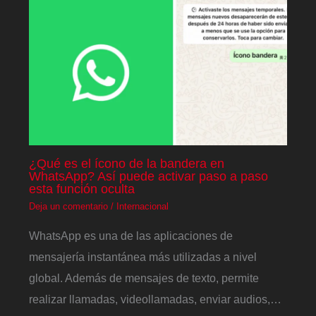
¿Qué es el ícono de la bandera en
WhatsApp? Así puede activar paso a paso
esta función oculta
Deja un comentario
/
Internacional
WhatsApp es una de las aplicaciones de
mensajería instantánea más utilizadas a nivel
global. Además de mensajes de texto, permite
realizar llamadas, videollamadas, enviar audios,…