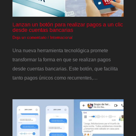
Lanzan un botón para realizar pagos a un clic
desde cuentas bancarias
Deja un comentario
/
Internacional
Una nueva herramienta tecnológica promete
transformar la forma en que se realizan pagos
desde cuentas bancarias. Este botón, que facilita
tanto pagos únicos como recurrentes,…