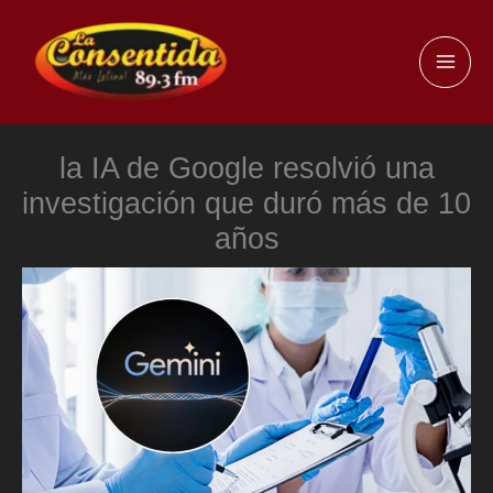
Ir
al
MAI
contenido
ME
la IA de Google resolvió una
investigación que duró más de 10
años