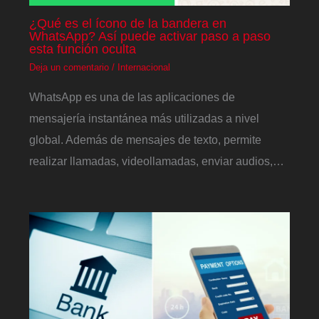
¿Qué es el ícono de la bandera en
WhatsApp? Así puede activar paso a paso
esta función oculta
Deja un comentario
/
Internacional
WhatsApp es una de las aplicaciones de
mensajería instantánea más utilizadas a nivel
global. Además de mensajes de texto, permite
realizar llamadas, videollamadas, enviar audios,…