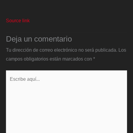
Source link
Deja un comentario
Tu dirección de correo electrónico no será publicada.
Los
campos obligatorios están marcados con
*
Escribe
aquí...