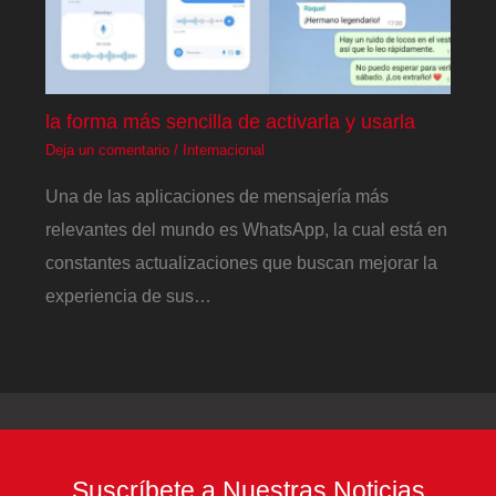
la forma más sencilla de activarla y usarla
Deja un comentario
/
Internacional
Una de las aplicaciones de mensajería más
relevantes del mundo es WhatsApp, la cual está en
constantes actualizaciones que buscan mejorar la
experiencia de sus…
Suscríbete a Nuestras Noticias