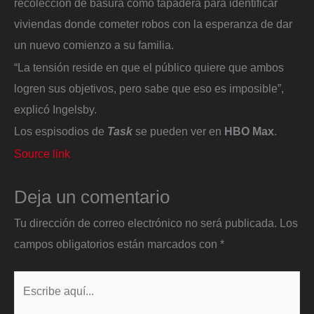
recolección de basura como tapadera para identificar
viviendas donde cometer robos con la esperanza de dar
un nuevo comienzo a su familia.
“La tensión reside en que el público quiere que ambos
logren sus objetivos, pero sabe que eso es imposible”,
explicó Ingelsby.
Los espisodios de
Task
se pueden ver en
HBO Max
.
Source link
Deja un comentario
Tu dirección de correo electrónico no será publicada.
Los
campos obligatorios están marcados con
*
Escribe
aquí...