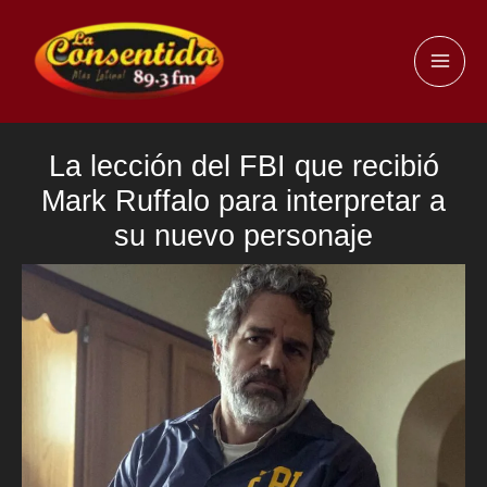
Ir
al
MAI
contenido
ME
La lección del FBI que recibió
Mark Ruffalo para interpretar a
su nuevo personaje