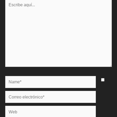
Escribe
aquí...
Name*
Correo
electrónico*
Web