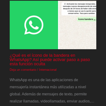
¿Qué es el ícono de la bandera en
WhatsApp? Así puede activar paso a paso
esta función oculta
Deja un comentario
/
Internacional
WhatsApp es una de las aplicaciones de
mensajería instantánea más utilizadas a nivel
global. Además de mensajes de texto, permite
realizar llamadas, videollamadas, enviar audios,…