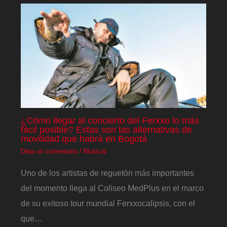
¿Cómo llegar al concierto del Ferxxo lo más
fácil posible? Estas son las alternativas de
movilidad que habrá en Bogotá
Deja un comentario
/
Musical
Uno de los artistas de reguetón más importantes
del momento llega al Coliseo MedPlus en el marco
de su exitoso tour mundial Ferxxocalipsis, con el
que…