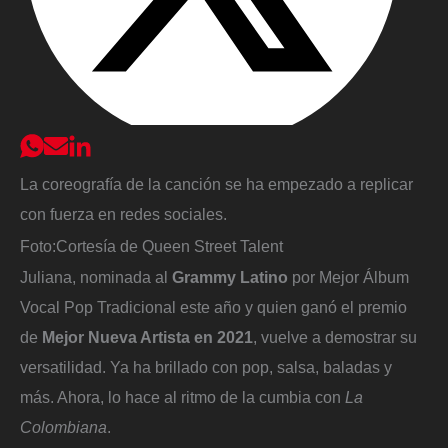
La coreografía de la canción se ha empezado a replicar
con fuerza en redes sociales.
Foto:
Cortesía de Queen Street Talent
Juliana, nominada al
Grammy Latino
por Mejor Álbum
Vocal Pop Tradicional este año y quien ganó el premio
de
Mejor Nueva Artista en 2021
, vuelve a demostrar su
versatilidad. Ya ha brillado con pop, salsa, baladas y
más. Ahora, lo hace al ritmo de la cumbia con
La
Colombiana
.