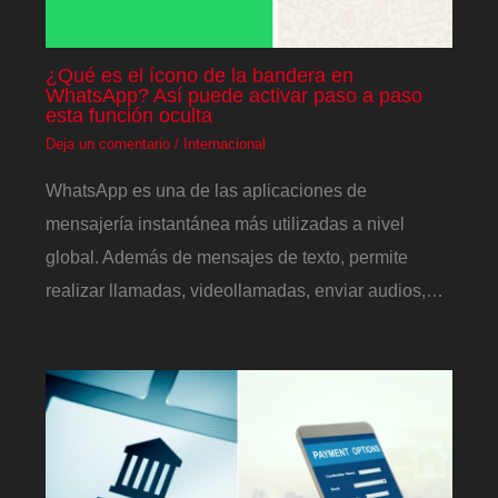
¿Qué es el ícono de la bandera en
WhatsApp? Así puede activar paso a paso
esta función oculta
Deja un comentario
/
Internacional
WhatsApp es una de las aplicaciones de
mensajería instantánea más utilizadas a nivel
global. Además de mensajes de texto, permite
realizar llamadas, videollamadas, enviar audios,…