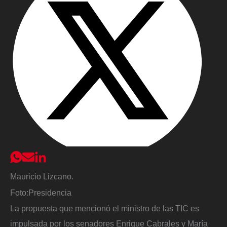
Mauricio Lizcano.
Foto:
Presidencia
La propuesta que mencionó el ministro de las TIC es
impulsada por los senadores Enrique Cabrales y María