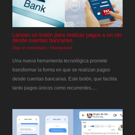
Lanzan un botón para realizar pagos a un clic
desde cuentas bancarias
Deja un comentario
/
Internacional
Una nueva herramienta tecnológica promete
transformar la forma en que se realizan pagos
desde cuentas bancarias. Este botón, que facilita
tanto pagos únicos como recurrentes,…