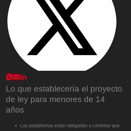
Lo que establecería el proyecto
de ley para menores de 14
años
Las plataformas están obligadas a controlar que