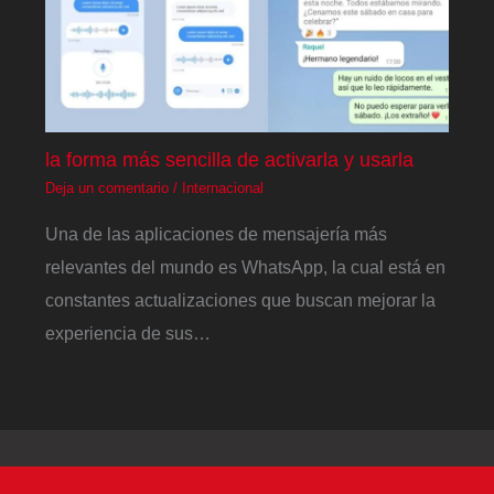
la forma más sencilla de activarla y usarla
Deja un comentario
/
Internacional
Una de las aplicaciones de mensajería más
relevantes del mundo es WhatsApp, la cual está en
constantes actualizaciones que buscan mejorar la
experiencia de sus…