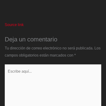
Source link
Deja un comentario
Tu dirección de correo electrónico no será publicada.
Los
campos obligatorios están marcados con
*
Escribe
aquí...